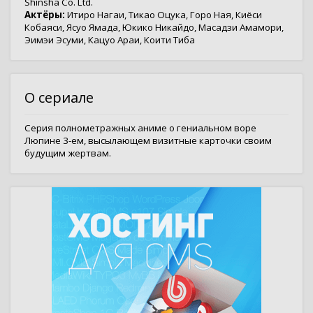
Shinsha Co. Ltd.
Актёры:
Итиро Нагаи
,
Тикао Оцука
,
Горо Ная
,
Киёси
Кобаяси
,
Ясуо Ямада
,
Юкико Никайдо
,
Масадзи Амамори
,
Эимэи Эсуми
,
Кацуо Араи
,
Коити Тиба
О сериале
Серия полнометражных аниме о гениальном воре
Люпине 3-ем, высылающем визитные карточки своим
будущим жертвам.