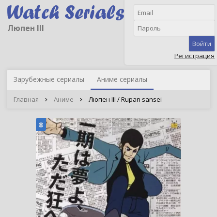
Люпен III
Войти
Регистрация
Зарубежные сериалы
Аниме сериалы
Главная
Аниме
Люпен III / Rupan sansei
8