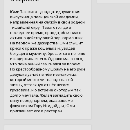
Юми Такэсита - двадцатидвухлетняя
выпускница полицейской академии,
направленная на службу в свой родной
тишайший округ Тавагото, где в
последнее время, правда, объявился
активно действующий вор-карманник.
На первом же дежурстве Юми слышит
крики о краже кошелька и, увидев
бегущего мужчину, бросается в погоню
и задерживает его. Однако мало того,
что пойманный сам гнался за вором!
По крестообразному шраму на его руке
девушка узнаёт в нём незнакомца,
который много лет назад спас ей
жизнь, оттолкнув от нёсшегося
грузовика, и о встрече с которым так
долго мечтала. Желая загладить свою
вину перед парнем, оказавшемся
фокусником Тору Итидайдзи, Юми
приглашает его в ресторан.