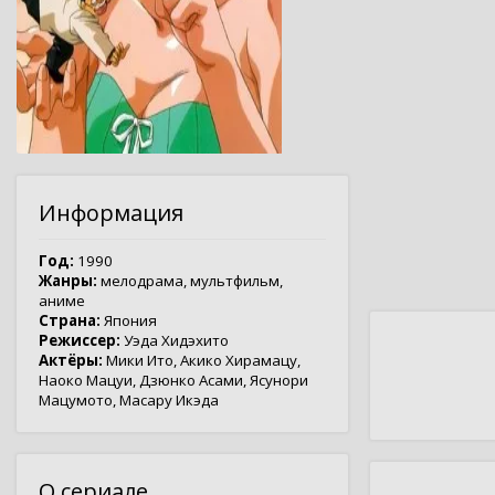
Информация
Год:
1990
Жанры:
мелодрама
,
мультфильм
,
аниме
Страна:
Япония
Режиссер:
Уэда Хидэхито
Актёры:
Мики Ито
,
Акико Хирамацу
,
Наоко Мацуи
,
Дзюнко Асами
,
Ясунори
Мацумото
,
Масару Икэда
О сериале