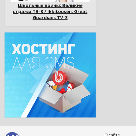
Школьные войны: Великие
стражи ТВ-3 / Ikkitousen: Great
Guardians TV-3
О сайте