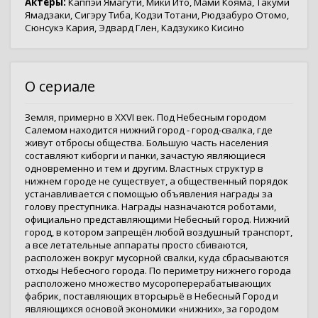
Актёры:
Каппэи Ямагути
,
Мики Ито
,
Мами Кояма
,
Такуми
Ямадзаки
,
Сигэру Тиба
,
Кодзи Тотани
,
Рюдзабуро Отомо
,
Сюнсукэ Кария
,
Эдвард Глен
,
Кадзухико Кисино
О сериале
Земля, примерно в XXVI век. Под Небесным городом
Салемом находится нижний город - город-свалка, где
живут отбросы общества. Большую часть населения
составляют киборги и панки, зачастую являющиеся
одновременно и тем и другим. Властных структур в
нижнем городе не существует, а общественный порядок
устанавливается с помощью объявления награды за
голову преступника. Награды назначаются роботами,
официально представляющими Небесный город. Нижний
город, в котором запрещён любой воздушный транспорт,
а все летательные аппараты просто сбиваются,
расположен вокруг мусорной свалки, куда сбрасываются
отходы Небесного города. По периметру нижнего города
расположено множество мусороперерабатывающих
фабрик, поставляющих вторсырьё в Небесный Город и
являющихся основой экономики «нижних», за городом