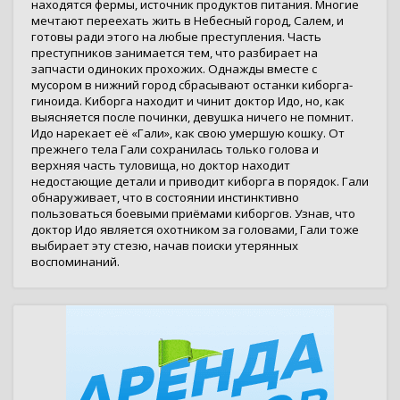
находятся фермы, источник продуктов питания. Многие
мечтают переехать жить в Небесный город, Салем, и
готовы ради этого на любые преступления. Часть
преступников занимается тем, что разбирает на
запчасти одиноких прохожих. Однажды вместе с
мусором в нижний город сбрасывают останки киборга-
гиноида. Киборга находит и чинит доктор Идо, но, как
выясняется после починки, девушка ничего не помнит.
Идо нарекает её «Гали», как свою умершую кошку. От
прежнего тела Гали сохранилась только голова и
верхняя часть туловища, но доктор находит
недостающие детали и приводит киборга в порядок. Гали
обнаруживает, что в состоянии инстинктивно
пользоваться боевыми приёмами киборгов. Узнав, что
доктор Идо является охотником за головами, Гали тоже
выбирает эту стезю, начав поиски утерянных
воспоминаний.