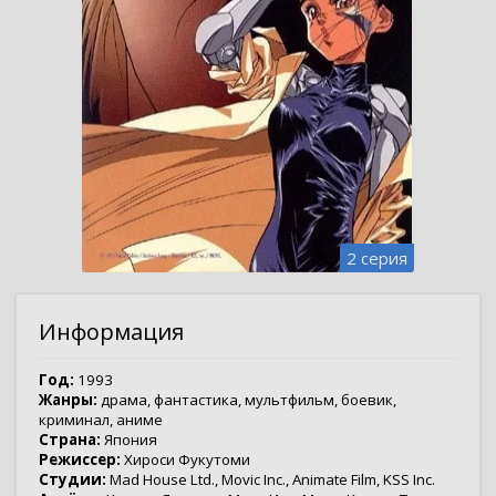
2 серия
Информация
Год:
1993
Жанры:
драма
,
фантастика
,
мультфильм
,
боевик
,
криминал
,
аниме
Страна:
Япония
Режиссер:
Хироси Фукутоми
Студии:
Mad House Ltd.
,
Movic Inc.
,
Animate Film
,
KSS Inc.