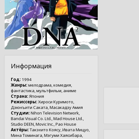
Информация
Год:
1994
Жанры:
мелодрама
,
комедия
,
фантастика
,
мультфильм
,
аниме
Страна:
Япония
Режиссеры:
Хироси Куримото
,
Дзюнъити Саката
,
Масакадзу Амия
Студии:
Nihon Television Network
,
Bandai Visual Co. Ltd.
,
Mad House Ltd.
,
Studio DEEN
,
Movic Inc.
,
Pao House
Актёры:
Такэхито Коясу
,
Ивата Мицуо
,
Мина Томинага
,
Мэгуми Хаясибара
,