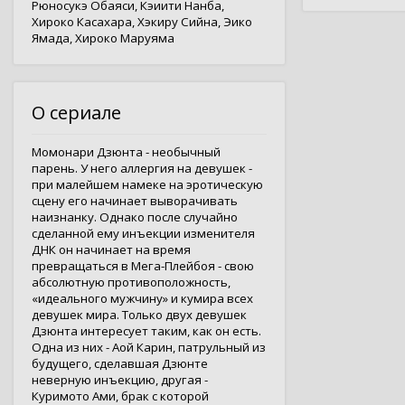
Рюносукэ Обаяси
,
Кэиити Нанба
,
Хироко Касахара
,
Хэкиру Сийна
,
Эико
Ямада
,
Хироко Маруяма
О сериале
Момонари Дзюнта - необычный
парень. У него аллергия на девушек -
при малейшем намеке на эротическую
сцену его начинает выворачивать
наизнанку. Однако после случайно
сделанной ему инъекции изменителя
ДНК он начинает на время
превращаться в Мега-Плейбоя - свою
абсолютную противоположность,
«идеального мужчину» и кумира всех
девушек мира. Только двух девушек
Дзюнта интересует таким, как он есть.
Одна из них - Аой Карин, патрульный из
будущего, сделавшая Дзюнте
неверную инъекцию, другая -
Куримото Ами, брак с которой