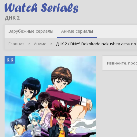
ДНК 2
Зарубежные сериалы
Аниме сериалы
Главная
Аниме
ДНК 2 / DNA²: Dokokade nakushita aitsu no 
6.6
Извините, про