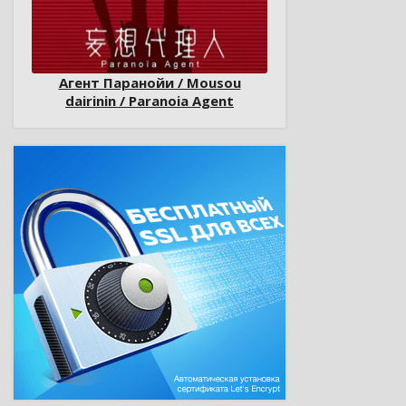
Агент Паранойи / Mousou
dairinin / Paranoia Agent