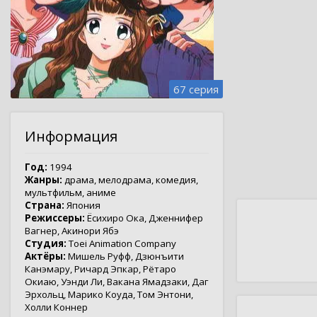
67 серия
Информация
Год:
1994
Жанры:
драма
,
мелодрама
,
комедия
,
мультфильм
,
аниме
Страна:
Япония
Режиссеры:
Ёсихиро Ока
,
Дженнифер
Вагнер
,
Акинори Ябэ
Студия:
Toei Animation Company
Актёры:
Мишель Руфф
,
Дзюнъити
Канэмару
,
Ричард Эпкар
,
Рётаро
Окиаю
,
Уэнди Ли
,
Вакана Ямадзаки
,
Даг
Эрхольц
,
Марико Коуда
,
Том Энтони
,
Холли Коннер