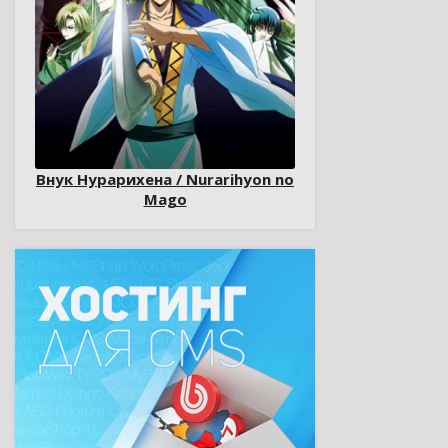
Внук Нурарихена / Nurarihyon no
Mago