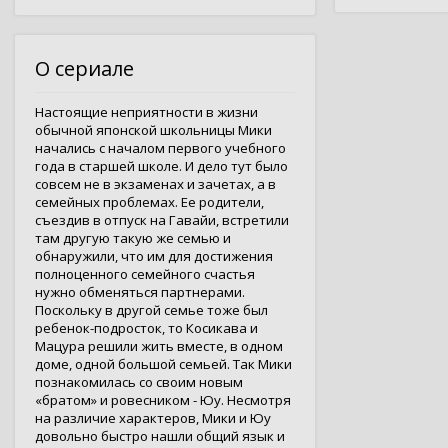
О сериале
Настоящие неприятности в жизни
обычной японской школьницы Мики
начались с началом первого учебного
года в старшей школе. И дело тут было
совсем не в экзаменах и зачетах, а в
семейных проблемах. Ее родители,
съездив в отпуск на Гавайи, встретили
там другую такую же семью и
обнаружили, что им для достижения
полноценного семейного счастья
нужно обменяться партнерами.
Поскольку в другой семье тоже был
ребенок-подросток, то Косикава и
Мацура решили жить вместе, в одном
доме, одной большой семьей. Так Мики
познакомилась со своим новым
«братом» и ровесником - Юу. Несмотря
на различие характеров, Мики и Юу
довольно быстро нашли общий язык и