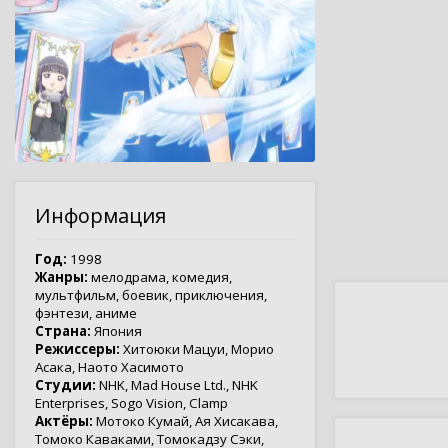
Информация
Год:
1998
Жанры:
мелодрама
,
комедия
,
мультфильм
,
боевик
,
приключения
,
фэнтези
,
аниме
Страна:
Япония
Режиссеры:
Хитоюки Мацуи
,
Морио
Асака
,
Наото Хасимото
Студии:
NHK
,
Mad House Ltd.
,
NHK
Enterprises
,
Sogo Vision
,
Clamp
Актёры:
Мотоко Кумай
,
Ая Хисакава
,
Томоко Каваками
,
Томокадзу Сэки
,