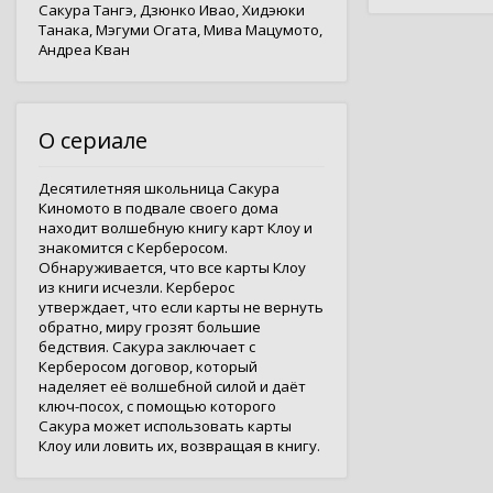
Сакура Тангэ
,
Дзюнко Ивао
,
Хидэюки
Танака
,
Мэгуми Огата
,
Мива Мацумото
,
Андреа Кван
О сериале
Десятилетняя школьница Сакура
Киномото в подвале своего дома
находит волшебную книгу карт Клоу и
знакомится с Керберосом.
Обнаруживается, что все карты Клоу
из книги исчезли. Керберос
утверждает, что если карты не вернуть
обратно, миру грозят большие
бедствия. Сакура заключает с
Керберосом договор, который
наделяет её волшебной силой и даёт
ключ-посох, с помощью которого
Сакура может использовать карты
Клоу или ловить их, возвращая в книгу.