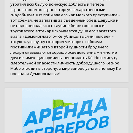
утратил всю былую воинскую доблесть и теперь
странствовал по стране, торгуя лекарственными
снадобьями. Юя поймала его как мелкого преступника -
тот сбежал, не заплатив за съеденный обед. Девушка и
не подозревала, что в глубине бесхитростного и
трусоватого аптекаря скрывается душа его заклятого
врага «Демоноглазого» Кё, убийцы тысячи человек, -
такую злую шутку сотворил метеорит с обоими
противниками! Зато о второй сущности бродячего
лекаря оказываются хорошо осведомлёнными многие
другие, имеющие причины ненавидеть Кё. Но в минуту
смертельной опасности личность добродушного Кёсиро
Мибо отходит в сторону, и мир заново узнаёт, почему Кё
прозвали Демоноглазым!