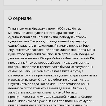
О сериале
Туманным октябрьским утром 1600 года близь
маленькой деревушки Сэкигахара состоялась
судьбоносная для Японии битва, победу в которой
одержал клан Токугава, объединивший страну под
единой властью и положивший начало периоду Эдо,
двухсотпятидесятилетней эпохе мира и процветания. В
гуще этого сражения сошлись в смертельном поединке
два могучих воина - Кёсиро Мибо и «Демоноглазый» Кё,
прозванный так за кровавый цвет глаз, один взгляд
которых повергал в трепет даже бывалых самураев. В
самый решающий момент на поле битвы рухнул
метеорит, окутав противников густым покрывалом пыли
и скрыв их из виду. С тех пор обоих не видел никто...
Спустя четыре года, когда Япония залечивала раны
военного лихолетья, отчаянная девица Юя Сиина,
зарабатывающая на жизнь поимкой беглых
преступников, наткнулась в сельской глуши на Кёсиро
Мибо. Впрочем, это уже был не тот отважный самурай -
при падении метеорита у него отшибло память, он