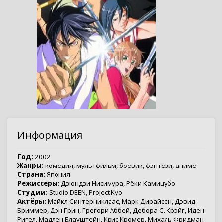
Информация
Год:
2002
Жанры:
комедия
,
мультфильм
,
боевик
,
фэнтези
,
аниме
Страна:
Япония
Режиссеры:
Дзюндзи Нисимура
,
Рёки Камицубо
Студии:
Studio DEEN
,
Project Kyo
Актёры:
Майкл Синтерниклаас
,
Марк Дирайсон
,
Дэвид
Бриммер
,
Дэн Грин
,
Грегори Аббей
,
Дебора С. Крэйг
,
Иден
Ригел
,
Мадлен Блауштейн
,
Крис Кромер
,
Михаль Фридман