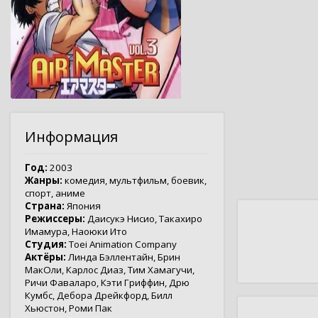
Информация
Год:
2003
Жанры:
комедия
,
мультфильм
,
боевик
,
спорт
,
аниме
Страна:
Япония
Режиссеры:
Даисукэ Нисио
,
Такахиро
Имамура
,
Наоюки Ито
Студия:
Toei Animation Company
Актёры:
Линда Бэллентайн
,
Брин
МакОли
,
Карлос Диаз
,
Тим Хамагучи
,
Ричи Фаваларо
,
Кэти Гриффин
,
Дрю
Кумбс
,
Дебора Дрейкфорд
,
Билл
Хьюстон
,
Роми Пак