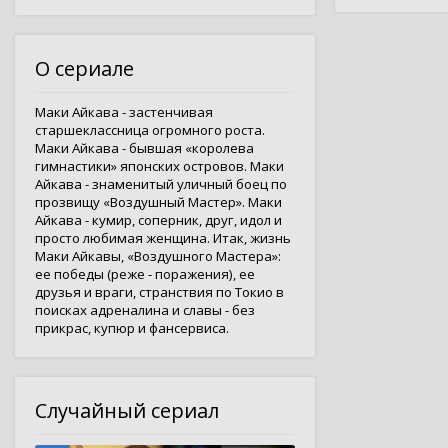
О сериале
Маки Айкава - застенчивая
старшеклассница огромного роста.
Маки Айкава - бывшая «королева
гимнастики» японских островов. Маки
Айкава - знаменитый уличный боец по
прозвищу «Воздушный Мастер». Маки
Айкава - кумир, соперник, друг, идол и
просто любимая женщина. Итак, жизнь
Маки Айкавы, «Воздушного Мастера»:
ее победы (реже - поражения), ее
друзья и враги, странствия по Токио в
поисках адреналина и славы - без
прикрас, купюр и фансервиса.
Случайный сериал