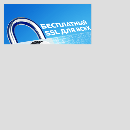
О сайте
Обратная связ
Правообладате
© 2018 - 2026 watchserials.ru