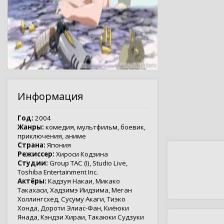
Информация
Год:
2004
Жанры:
комедия
,
мультфильм
,
боевик
,
приключения
,
аниме
Страна:
Япония
Режиссер:
Хироси Кодзина
Студии:
Group TAC (I)
,
Studio Live
,
Toshiba Entertainment Inc.
Актёры:
Кадзуя Накаи
,
Микако
Такахаси
,
Хадзимэ Иидзима
,
Меган
Холлингсхед
,
Сусуму Акаги
,
Тиэко
Хонда
,
Дороти Элиас-Фан
,
Киёюки
Янада
,
Кэндзи Хираи
,
Такаюки Судзуки