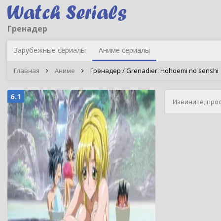
Гренадер
Зарубежные сериалы
Аниме сериалы
Главная
Аниме
Гренадер / Grenadier: Hohoemi no senshi
6.1
Извините, про