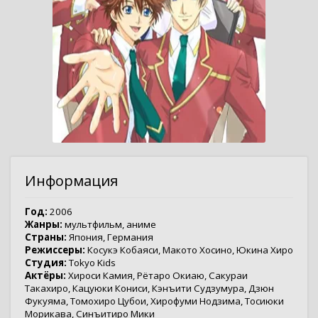
Информация
Год:
2006
Жанры:
мультфильм
,
аниме
Страны:
Япония
,
Германия
Режиссеры:
Косукэ Кобаяси
,
Макото Хосино
,
Юкина Хиро
Студия:
Tokyo Kids
Актёры:
Хироси Камия
,
Рётаро Окиаю
,
Сакураи
Такахиро
,
Кацуюки Кониси
,
Кэнъити Судзумура
,
Дзюн
Фукуяма
,
Томохиро Цубои
,
Хирофуми Нодзима
,
Тосиюки
Морикава
,
Синъитиро Мики