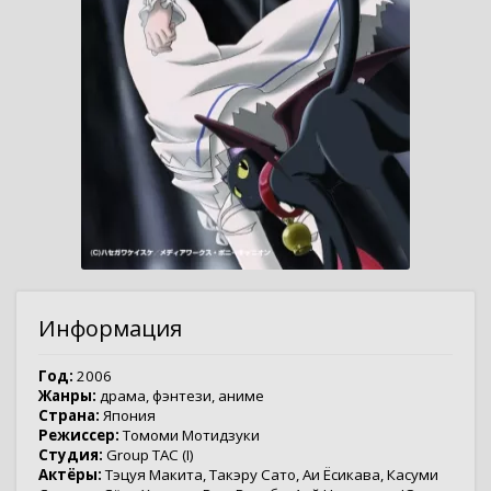
Информация
Год:
2006
Жанры:
драма
,
фэнтези
,
аниме
Страна:
Япония
Режиссер:
Томоми Мотидзуки
Студия:
Group TAC (I)
Актёры:
Тэцуя Макита
,
Такэру Сато
,
Аи Ёсикава
,
Касуми