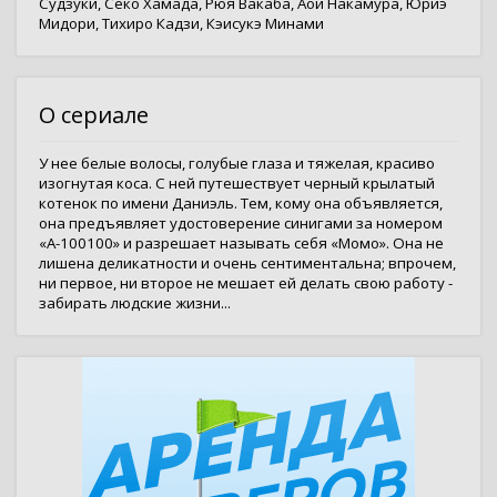
Судзуки
,
Сёко Хамада
,
Рюя Вакаба
,
Аой Накамура
,
Юриэ
Мидори
,
Тихиро Кадзи
,
Кэисукэ Минами
О сериале
У нее белые волосы, голубые глаза и тяжелая, красиво
изогнутая коса. С ней путешествует черный крылатый
котенок по имени Даниэль. Тем, кому она объявляется,
она предъявляет удостоверение синигами за номером
«А-100100» и разрешает называть себя «Момо». Она не
лишена деликатности и очень сентиментальна; впрочем,
ни первое, ни второе не мешает ей делать свою работу -
забирать людские жизни...