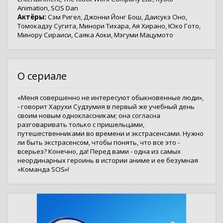
Animation
,
SOS Dan
Актёры:
Сэм Ригел
,
Джонни Йонг Бош
,
Даисукэ Оно
,
Томокадзу Сугита
,
Минори Тихара
,
Ая Хирано
,
Юко Гото
,
Минору Сираиси
,
Саяка Аоки
,
Мэгуми Мацумото
О сериале
«Меня совершенно не интересуют обыкновенные люди»,
- говорит Харухи Судзумия в первый же учебный день
своим новым одноклассникам; она согласна
разговаривать только с пришельцами,
путешественниками во времени и экстрасенсами. Нужно
ли быть экстрасенсом, чтобы понять, что все это -
всерьез? Конечно, да! Перед вами - одна из самых
неординарных героинь в истории аниме и ее безумная
«Команда SOS»!