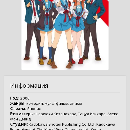
Информация
Год:
2006
Жанры:
комедия
,
мультфильм
,
аниме
Страна:
Япония
Режиссеры:
Нориюки Китанохара
,
Тацуя Исихара
,
Алекс
Фон Дэвид
Студии:
Kadokawa Shoten Publishing Co. Ltd.
,
Kadokawa
Entertainment
,
The Klock Worx Company Ltd.
,
Kyoto