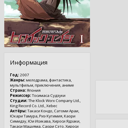
Информация
Год:
2007
Жанры:
мелодрама
,
фантастика
,
мультфильм
,
приключения
,
аниме
Страна:
Япония
Режиссер:
Тосимаса Судзуки
Студии:
The Klock Worx Company Ltd.
,
King Record Co. Ltd.
,
Xebec
Актёры:
Такаси Кондо
,
Сатоми Араи
,
Юкари Тамура
,
Риэ Кугимия
,
Каори
Симидзу
,
Юи Исикава
,
Хироси Ядзаки
,
Такаси Мацуяма
,
Саори Сэто
,
Хироси