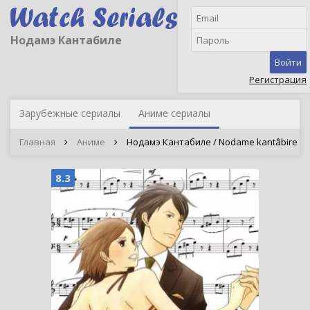
Нодамэ Кантабиле
Войти
Регистрация
Зарубежные сериалы
Аниме сериалы
Главная
Аниме
Нодамэ Кантабиле / Nodame kantâbire
8.3