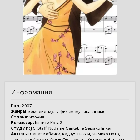
Информация
Год:
2007
Жанры:
комедия
,
мультфильм
,
музыка
,
аниме
Страна:
Япония
Режиссер:
Кэнити Касай
Студии:
J.C. Staff
,
Nodame Cantabile Seisaku Iinkai
Актёры:
Санаэ Кобаяси
,
Кадзуя Накаи
,
Мамико Ното
,
Дзюнъити Сувабэ
,
Аюми Фудзимура
,
Хитоми Набатамэ
,