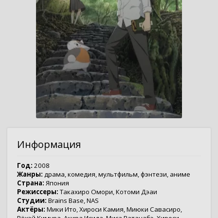
Информация
Год:
2008
Жанры:
драма
,
комедия
,
мультфильм
,
фэнтези
,
аниме
Страна:
Япония
Режиссеры:
Такахиро Омори
,
Котоми Дэаи
Студии:
Brains Base
,
NAS
Актёры:
Мики Ито
,
Хироси Камия
,
Миюки Савасиро
,