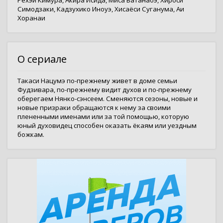
Рёхэй Кимура
,
Акира Исида
,
Миса Ватанабэ
,
Хироси
Симодзаки
,
Кадзухико Иноуэ
,
Хисаёси Суганума
,
Аи
Хоранаи
О сериале
Такаси Нацумэ по-прежнему живет в доме семьи
Фудзивара, по-прежнему видит духов и по-прежнему
оберегаем Нянко-сэнсеем. Сменяются сезоны, новые и
новые призраки обращаются к нему за своими
плененными именами или за той помощью, которую
юный духовидец способен оказать ёкаям или уездным
божкам.