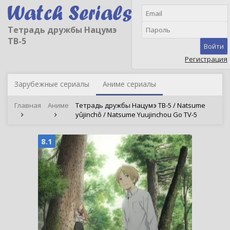
Тетрадь дружбы Нацумэ
ТВ-5
Войти
Регистрация
Зарубежные сериалы
Аниме сериалы
Главная
Аниме
Тетрадь дружбы Нацумэ ТВ-5 / Natsume
yûjinchô / Natsume Yuujinchou Go TV-5
8.1