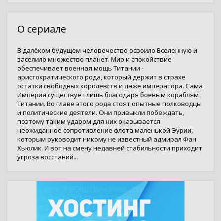
О сериале
В далёком будущем человечество освоило Вселенную и
заселило множество планет. Мир и спокойствие
обеспечивает военная мощь Титании -
аристократического рода, который держит в страхе
остатки свободных королевств и даже императора. Сама
Империя существует лишь благодаря боевым кораблям
Титании. Во главе этого рода стоят опытные полководцы
и политические деятели. Они привыкли побеждать,
поэтому таким ударом для них оказывается
неожиданное сопротивление флота маленькой Эурии,
которым руководит никому не известный адмирал Фан
Хьюлик. И вот на смену недавней стабильности приходит
угроза восстаний...