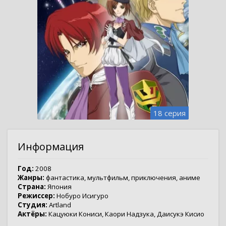
18 серия
Информация
Год:
2008
Жанры:
фантастика
,
мультфильм
,
приключения
,
аниме
Страна:
Япония
Режиссер:
Нобуро Исигуро
Студия:
Artland
Актёры:
Кацуюки Кониси
,
Каори Надзука
,
Даисукэ Кисио