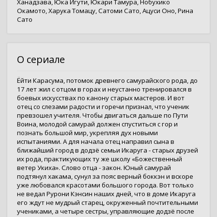
Ханадзава
,
Юка Игути
,
Юкари Тамура
,
Нобухико
Окамото
,
Харука Томацу
,
Сатоми Сато
,
Ацуси Оно
,
Рина
Сато
О сериале
Ёйти Карасума, потомок древнего самурайского рода, до
17 лет жил с отцом в горах и неустанно тренировался в
боевых искусствах по канону старых мастеров. И вот
отец со слезами радости и горечи признал, что ученик
превзошел учителя. Чтобы двигаться дальше по Пути
Воина, молодой самурай должен спуститься с гор и
познать большой мир, укрепляя дух новыми
испытаниями. А для начала отец направил сына в
ближайший город в додзё семьи Икаруга - старых друзей
их рода, практикующих ту же школу «Божественный
ветер Укиха». Слово отца - закон. Юный самурай
подтянул хакама, сунул за пояс верный боккэн и вскоре
уже любовался красотами большого города. Вот только
не ведал Рурони Кэнсин наших дней, что в доме Икаруга
его ждут не мудрый старец, окруженный почтительными
учениками, а четыре сестры, управляющие додзё после