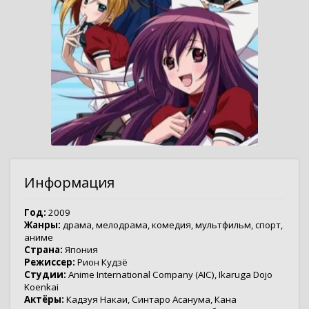
Информация
Год:
2009
Жанры:
драма
,
мелодрама
,
комедия
,
мультфильм
,
спорт
,
аниме
Страна:
Япония
Режиссер:
Рион Кудзё
Студии:
Anime International Company (AIC)
,
Ikaruga Dojo
Koenkai
Актёры:
Кадзуя Накаи
,
Синтаро Асанума
,
Кана