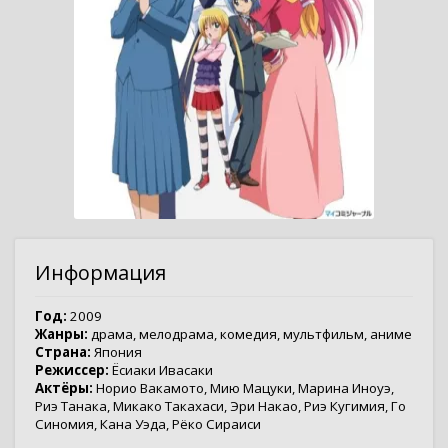
Информация
Год:
2009
Жанры:
драма
,
мелодрама
,
комедия
,
мультфильм
,
аниме
Страна:
Япония
Режиссер:
Ёсиаки Ивасаки
Актёры:
Норио Вакамото
,
Мию Мацуки
,
Марина Иноуэ
,
Риэ Танака
,
Микако Такахаси
,
Эри Накао
,
Риэ Кугимия
,
Го
Синомия
,
Кана Уэда
,
Рёко Сираиси