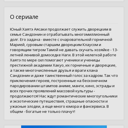
О сериале
Юный Хаятэ Аясаки продолжает служить дворецким в
семье Сандзэнин и отрабатывать многомиллионный
долг. Его задача - вместе с очаровательной горничной
Марией, суровым старшим дворецким Клаусом и
говорящим тигром Тамой не давать скучать хозяйке - 13-
летней ленивой домоседке Наги. В этой нелегкой работе
Хаятэ по мере сил помогают ученики и ученицы
престижной академии Хакуо, их горничные и дворецкие,
а также многочисленные друзья и враги клана
Сандзэнин и даже таинственный голос за кадром. Так что
приключения героев, построенные на бесконечном
пародировании штампов аниме, манги, кино, эстрады и
всех прочих проявлений массовой культуры -
продолжаются! Нас ждут романтические многоугольники
и экзотические путешествия, страшные опасности и
ужасные злодеи, а еще много юмора и фансервиса. В
общем - богатые не только плачут!