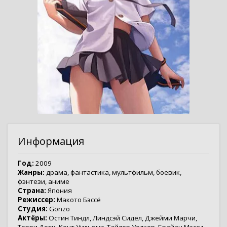
Информация
Год:
2009
Жанры:
драма
,
фантастика
,
мультфильм
,
боевик
,
фэнтези
,
аниме
Страна:
Япония
Режиссер:
Макото Бэссё
Студия:
Gonzo
Актёры:
Остин Тиндл
,
Линдсэй Сидел
,
Джейми Марчи
,