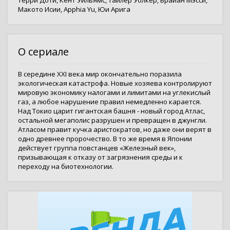
Терри Доти
,
Кент Уильямс
,
Тайлер Уолкер
,
Брайан Мэсси
,
Макото Исии
,
Apphia Yu
,
Юи Арига
О сериале
В середине XXI века мир окончательно поразила
экологическая катастрофа. Новые хозяева контролируют
мировую экономику налогами и лимитами на углекислый
газ, а любое нарушение правил немедленно карается.
Над Токио царит гигантская башня - новый город Атлас,
остальной мегаполис разрушен и превращен в джунгли.
Атласом правит кучка аристократов, но даже они верят в
одно древнее пророчество. В то же время в Японии
действует группа повстанцев «Железный век»,
призывающая к отказу от загрязнения среды и к
переходу на биотехнологии.