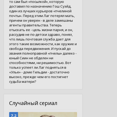
то сам был «посылкой», которую
доставил по назначению Гош Суэйд,
один из лучших курьеров «пчелиной
почты». Перед этим Лаг потерял мать,
причем он уверен - в деле замешаны
агенты правительства. Теперь
отыскать ее - цель жизни парня, и он,
рассудив не по-детски здраво, понял,
что лишь почтовая служба дает для
этого такие возможности, как оружие и
свобода передвижения. И пускай до
звания полноправной «пчелы» далеко -
юный Сиин не обделен ни
способностями, ни решимостью. Вот
только успеет ли Лаг подняться в
«Улье» - доме Гильдии - достаточно
высоко, прежде чем его постигнет
судьба матери?
Случайный сериал
7.2