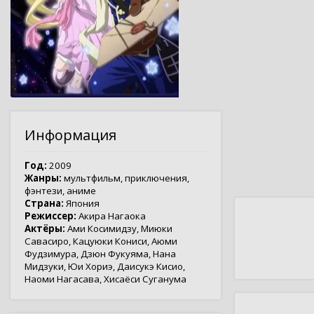
Информация
Год:
2009
Жанры:
мультфильм
,
приключения
,
фэнтези
,
аниме
Страна:
Япония
Режиссер:
Акира Нагаока
Актёры:
Ами Косимидзу
,
Миюки
Савасиро
,
Кацуюки Кониси
,
Аюми
Фудзимура
,
Дзюн Фукуяма
,
Нана
Мидзуки
,
Юи Хориэ
,
Даисукэ Кисио
,
Наоми Нагасава
,
Хисаёси Суганума