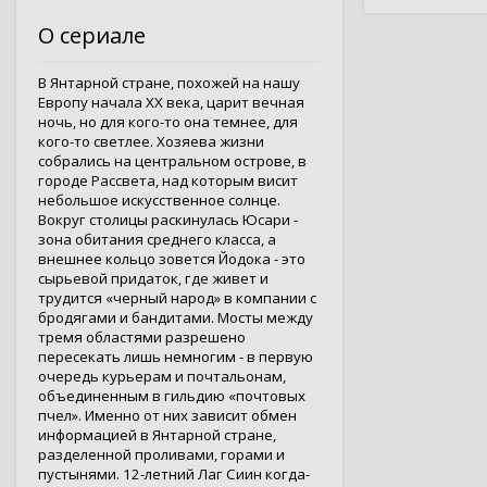
О сериале
В Янтарной стране, похожей на нашу
Европу начала XX века, царит вечная
ночь, но для кого-то она темнее, для
кого-то светлее. Хозяева жизни
собрались на центральном острове, в
городе Рассвета, над которым висит
небольшое искусственное солнце.
Вокруг столицы раскинулась Юсари -
зона обитания среднего класса, а
внешнее кольцо зовется Йодока - это
сырьевой придаток, где живет и
трудится «черный народ» в компании с
бродягами и бандитами. Мосты между
тремя областями разрешено
пересекать лишь немногим - в первую
очередь курьерам и почтальонам,
объединенным в гильдию «почтовых
пчел». Именно от них зависит обмен
информацией в Янтарной стране,
разделенной проливами, горами и
пустынями. 12-летний Лаг Сиин когда-