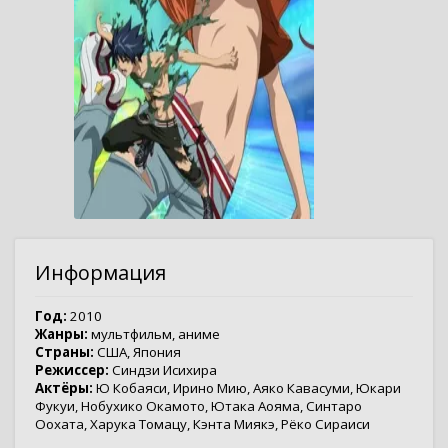
Информация
Год:
2010
Жанры:
мультфильм
,
аниме
Страны:
США
,
Япония
Режиссер:
Синдзи Исихира
Актёры:
Ю Кобаяси
,
Ирино Мию
,
Аяко Кавасуми
,
Юкари
Фукуи
,
Нобухико Окамото
,
Ютака Аояма
,
Синтаро
Оохата
,
Харука Томацу
,
Кэнта Миякэ
,
Рёко Сираиси