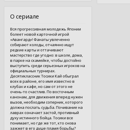
О сериале
Вся прогрессивная молодежь Японии
болеет новой карточной игрой
«Авангард»! Фанаты увлеченно
собирают колоды, отчаянно ищут
редкие карты и оттачивают
мастерство где угодно: в школе, дома,
в парке на скамейке, чтобы достойно
выступить среди серьезных игроков на
официальных турнирах.
Десятиклассник Тосики Кай обыграл
всех в районе, его имя известно в
клубах и кафе, но сам от этого не
очень-то счастлив. По восточным
канонам, для движения вперед нужен
вызов, необходим соперник, которого
должна послать судьба. Почивание на
лаврах означает застой, противный
духу истинного бойца. Тосики все
понимает, но где же тот, кто снова
зажжет в его душе пламя борьбы?