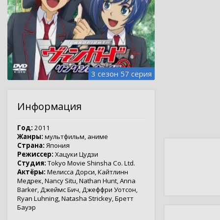
3 сезон 57 серия
Информация
Год:
2011
Жанры:
мультфильм
,
аниме
Страна:
Япония
Режиссер:
Хацуки Цудзи
Студия:
Tokyo Movie Shinsha Co. Ltd.
Актёры:
Мелисса Дорси
,
Кайтлинн
Медрек
,
Nancy Situ
,
Nathan Hunt
,
Anna
Barker
,
Джеймс Бич
,
Джеффри Уотсон
,
Ryan Luhning
,
Natasha Strickey
,
Бретт
Бауэр