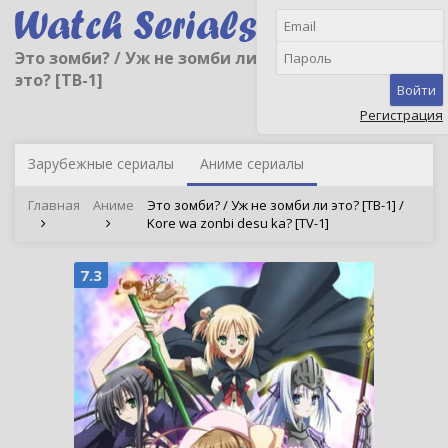
Это зомби? / Уж не зомби ли
это? [ТВ-1]
Войти
Регистрация
Зарубежные сериалы
Аниме сериалы
Главная
Аниме
Это зомби? / Уж не зомби ли это? [ТВ-1] /
Kore wa zonbi desu ka? [TV-1]
7.3