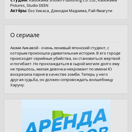
Студии:
Kadokawa Shoten Publishing Co. Ltd.
,
Kadokawa
Pictures
,
Studio DEEN
Актёры:
Ёко Хикаса
,
Дзюндзи Мадзима
,
Рай Ямагути
О сериале
Аюми Аикавой - очень ленивый японский студент, с
которым произошла удивительная история. В его городе
происходят серийные убийства, он становиться жертвой
и погибает. Но прохлаждаться в сырой могиле долго ему
не пришлось, милая девочка-некромант по имени Ю
воскресила парня в качестве зомби. Теперь у него
другая судьба, он должен сопровождать волшебницу
Харуну.