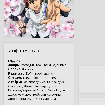
Информация
Год:
2011
Жанры:
комедия
,
мультфильм
,
аниме
Страна:
Япония
Режиссер:
Кэйитиро Кавагути
Студия:
Tatsunoko Productions Co. Ltd.
Актёры:
Томокадзу Сугита
,
Дайсукэ
Сакагути
,
Даики Накамура
,
Риэ
Кугимия
,
Хироюки Ёсино
,
Юити Игути
,
Даизуке Мацуо
,
Нобуаки Канэмицу
,
Хиро Накадзима
,
Рёко Сираиси