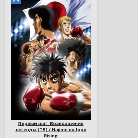
Первый шаг: Возвращение
легенды (ТВ) / Hajime no Ippo
Rising