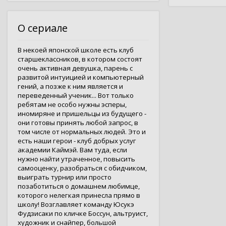
О сериале
В некоей японской школе есть клуб
старшеклассников, в котором состоят
очень активная девушка, парень с
развитой интуицией и компьютерный
гений, а позже к ним является и
переведенный ученик... Вот только
ребятам не особо нужны эсперы,
иномиряне и пришельцы из будущего -
они готовы принять любой запрос, в
том числе от нормальных людей. Это и
есть наши герои - клуб добрых услуг
академии Каймэй. Вам туда, если
нужно найти утраченное, повысить
самооценку, разобраться с обидчиком,
выиграть турнир или просто
позаботиться о домашнем любимце,
которого нелегкая принесла прямо в
школу! Возглавляет команду Юсукэ
Фудзисаки по кличке Боссун, альтруист,
художник и снайпер, большой