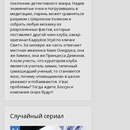
поклонник детективного жанра. Надев
знаменитые очки и погрузившись в
медитацию, парень может сравняться
разумом с Шерлоком Холмсом и
собрать любую мозаику из
разрозненных фактов, которые
поставляет другой член клуба, хакер-
оригинал Кадзуёси Усуй по кличке
Свитч. За силовую же часть отвечает
местная амазонка Химэ Онидзука, она
же Химэко, она же Принцесса Демонов.
А если учесть, что куратором клуба
является учитель химии, типичный
сумасшедший ученый, то становится
ясно, почему «помощников» в школе
уважают и побаиваются. У вас
проблемы? Тогда ждите, Боссун и
компания скоро будут!
Случайный сериал
8.4