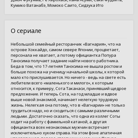
Кумико Ватанабэ
,
Момоко Саито
,
Сидзука Ито
О сериале
Небольшой семейный ресторанчик «Вагнария», что на
острове Хоккайдо, самом севере Японии, процветает,
персонала не хватает, а потому официантка Попура
Танэсима получает задание найти нового работника.
Беда в том, что 17-летняя Танэсима не вышла ростом и
больше похожа на ученицу начальной школы, к которой
мало кто прислушивается. Но ничего - ведь на свете есть
любители всего «маленького и милого», к которым
относится, к примеру, Сота Таканаси, принявший щедрое
предложение. И теперь Сота, на год младше и вдвое
выше новой знакомой, начинает нелегкую трудовую
жизнь. Нелегкая она потому, что в «Вагнарии» не только
трудиться надо, но и сходиться с самыми различными
людьми. Достаточно сказать, что одна из коллег Соты
ходит на работу с фамильной катаной, а другая
официантка всех незнакомых мужчин встречает
исключительно хуком справа. На этом фоне апатичная