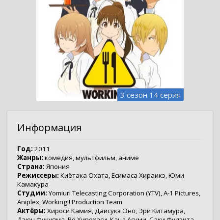
3 сезон 14 серия
Информация
Год:
2011
Жанры:
комедия
,
мультфильм
,
аниме
Страна:
Япония
Режиссеры:
Киётака Охата
,
Ёсимаса Хираикэ
,
Юми
Камакура
Студии:
Yomiuri Telecasting Corporation (YTV)
,
A-1 Pictures
,
Aniplex
,
Working!! Production Team
Актёры:
Хироси Камия
,
Даисукэ Оно
,
Эри Китамура
,
Дзюн Фукуяма
,
Рё Хирохаси
,
Кана Асуми
,
Саки Фудзита
,