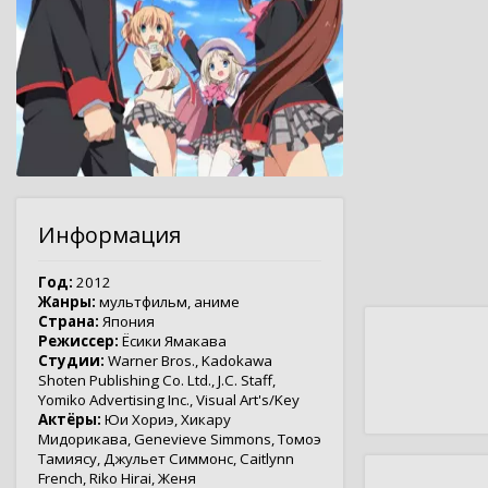
Информация
Год:
2012
Жанры:
мультфильм
,
аниме
Страна:
Япония
Режиссер:
Ёсики Ямакава
Студии:
Warner Bros.
,
Kadokawa
Shoten Publishing Co. Ltd.
,
J.C. Staff
,
Yomiko Advertising Inc.
,
Visual Art's/Key
Актёры:
Юи Хориэ
,
Хикару
Мидорикава
,
Genevieve Simmons
,
Томоэ
Тамиясу
,
Джульет Симмонс
,
Caitlynn
French
,
Riko Hirai
,
Женя