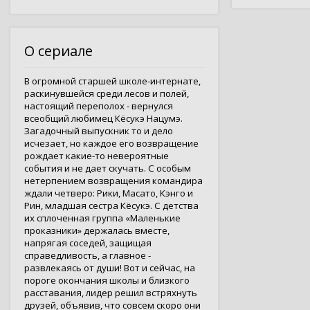
О сериале
В огромной старшей школе-интернате,
раскинувшейся среди лесов и полей,
настоящий переполох - вернулся
всеобщий любимец Кёсукэ Нацумэ.
Загадочный выпускник то и дело
исчезает, но каждое его возвращение
рождает какие-то невероятные
события и не дает скучать. С особым
нетерпением возвращения командира
ждали четверо: Рики, Масато, Кэнго и
Рин, младшая сестра Кёсукэ. С детства
их сплоченная группа «Маленькие
проказники» держалась вместе,
напрягая соседей, защищая
справедливость, а главное -
развлекаясь от души! Вот и сейчас, на
пороге окончания школы и близкого
расставания, лидер решил встряхнуть
друзей, объявив, что совсем скоро они