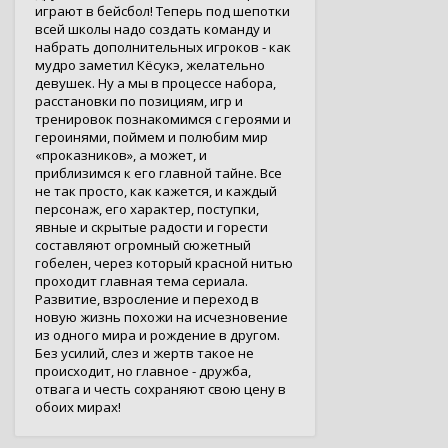
играют в бейсбол! Теперь под шепотки
всей школы надо создать команду и
набрать дополнительных игроков - как
мудро заметил Кёсукэ, желательно
девушек. Ну а мы в процессе набора,
расстановки по позициям, игр и
тренировок познакомимся с героями и
героинями, поймем и полюбим мир
«проказников», а может, и
приблизимся к его главной тайне. Все
не так просто, как кажется, и каждый
персонаж, его характер, поступки,
явные и скрытые радости и горести
составляют огромный сюжетный
гобелен, через который красной нитью
проходит главная тема сериала.
Развитие, взросление и переход в
новую жизнь похожи на исчезновение
из одного мира и рождение в другом.
Без усилий, слез и жертв такое не
происходит, но главное - дружба,
отвага и честь сохраняют свою цену в
обоих мирах!