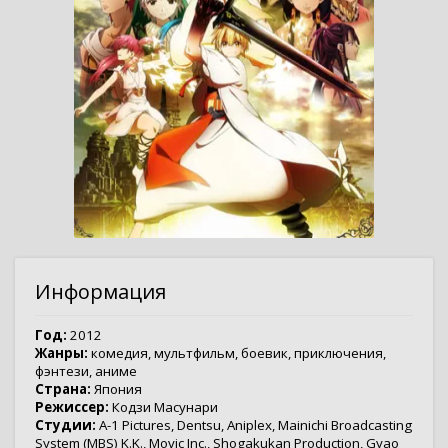
Информация
Год:
2012
Жанры:
комедия
,
мультфильм
,
боевик
,
приключения
,
фэнтези
,
аниме
Страна:
Япония
Режиссер:
Кодзи Масунари
Студии:
A-1 Pictures
,
Dentsu
,
Aniplex
,
Mainichi Broadcasting
System (MBS) K.K.
,
Movic Inc.
,
Shogakukan Production
,
Gyao