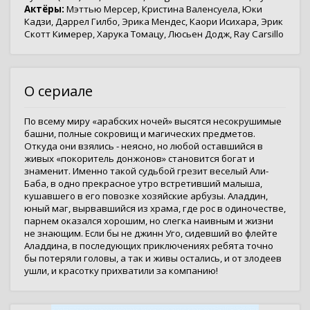
Актёры:
Мэттью Мерсер
,
Кристина Валенсуела
,
Юки
Кадзи
,
Даррел Гилбо
,
Эрика Мендес
,
Каори Исихара
,
Эрик
Скотт Кимерер
,
Харука Томацу
,
Люсьен Додж
,
Ray Carsillo
О сериале
По всему миру «арабских ночей» высятся несокрушимые
башни, полные сокровищ и магических предметов.
Откуда они взялись - неясно, но любой оставшийся в
живых «покоритель донжонов» становится богат и
знаменит. Именно такой судьбой грезит веселый Али-
Баба, в одно прекрасное утро встретивший малыша,
кушавшего в его повозке хозяйские арбузы. Аладдин,
юный маг, вырвавшийся из храма, где рос в одиночестве,
парнем оказался хорошим, но слегка наивным и жизни
не знающим. Если бы не джинн Уго, сидевший во флейте
Аладдина, в последующих приключениях ребята точно
бы потеряли головы, а так и живы остались, и от злодеев
ушли, и красотку прихватили за компанию!