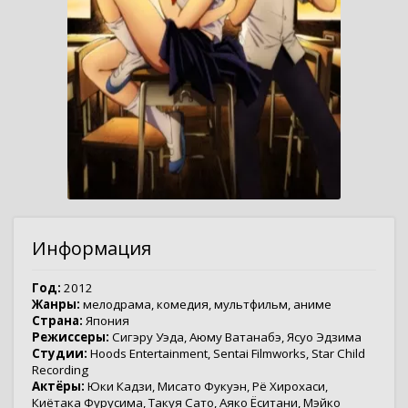
Информация
Год:
2012
Жанры:
мелодрама
,
комедия
,
мультфильм
,
аниме
Страна:
Япония
Режиссеры:
Сигэру Уэда
,
Аюму Ватанабэ
,
Ясуо Эдзима
Студии:
Hoods Entertainment
,
Sentai Filmworks
,
Star Child
Recording
Актёры:
Юки Кадзи
,
Мисато Фукуэн
,
Рё Хирохаси
,
Киётака Фурусима
,
Такуя Сато
,
Аяко Ёситани
,
Мэйко