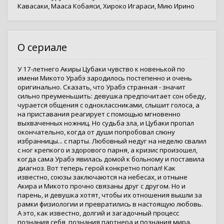
Кавасаки
,
Мааса Кобаяси
,
Хироко Игараси
,
Мию Ирино
О сериале
У 17-летнего Акиры Цубаки чувство к новенькой по
имени Микото Урабэ зародилось постепенно и очень
оригинально. Сказать, что Урабэ странная - значит
сильно преуменьшить: девушка предпочитает сон обеду,
чурается общения с одноклассниками, слышит голоса, а
на приставания реагирует с помощью мгновенно
выхваченных ножниц. Но судьба зла, и Цубаки пропал
окончательно, когда от души попробовал слюну
избранницы... с парты. Любовный недуг на неделю свалил
с ног крепкого и здорового парня, а кризис произошел,
когда сама Урабэ явилась домой к больному и поставила
диагноз. Вот теперь герой конкретно попал! Как
известно, союзы заключаются на небесах, и отныне
Акира и Микото прочно связаны друг с другом. Но и
парень, и девушка хотят, чтобы их отношения вышли за
рамки физиологии и превратились в настоящую любовь.
А это, как известно, долгий и загадочный процесс
познания себя, познания партнера и познания мира.