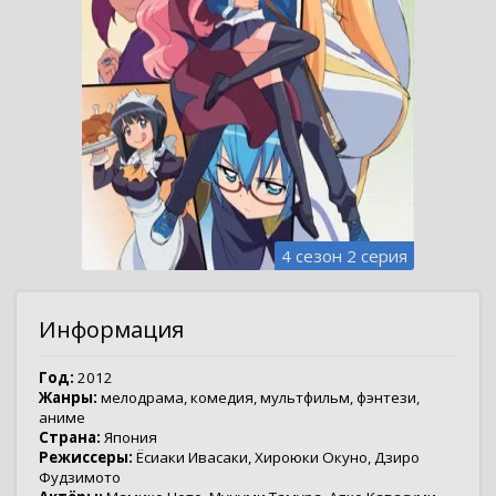
4 сезон 2 серия
Информация
Год:
2012
Жанры:
мелодрама
,
комедия
,
мультфильм
,
фэнтези
,
аниме
Страна:
Япония
Режиссеры:
Ёсиаки Ивасаки
,
Хироюки Окуно
,
Дзиро
Фудзимото