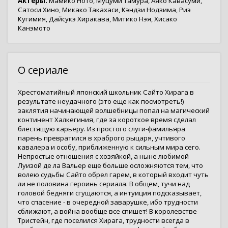
Актёры:
Мамико Ното
,
Муцуми Тамура
,
Аяко Кавасуми
,
Сатоси Хино
,
Микако Такахаси
,
Кэндзи Нодзима
,
Риэ
Кугимия
,
Дайсукэ Хиракава
,
Митико Нэя
,
Хисако
Канэмото
О сериале
Хрестоматийный японский школьник Сайто Хирага в
результате неудачного (это еще как посмотреть!)
заклятия начинающей волшебницы попал на магический
континент Халкегиния, где за короткое время сделал
блестящую карьеру. Из простого слуги-фамильяра
парень превратился в храброго рыцаря, учтивого
кавалера и особу, приближенную к сильным мира сего.
Непростые отношения с хозяйкой, а ныне любимой
Луизой де ла Вальер еще больше осложняются тем, что
волею судьбы Сайто обрел гарем, в который входит чуть
ли не половина героинь сериала. В общем, тучи над
головой бедняги сгущаются, а интуиция подсказывает,
что спасение - в очередной заварушке, ибо трудности
сближают, а война вообще все спишет! В королевстве
Тристейн, где поселился Хирага, трудности всегда в