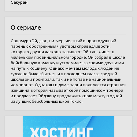
Сакурай
О сериале
Савамура Эйдзюн, питчер, честный и простодушный
парень с обострённым чувством справедливости,
которого друзья ласково называют Эй-тян, живёт в
маленьком провинциальном городке. Он собрал в школе
бейсбольную команду и устремился со своими друзьями
на путь к Кошиену. Однако мечтам молодых людей не
суждено было сбыться, и в последнем классе средней
школы они проиграли, так и не попав на национальный
чемпионат. Однажды в доме парня появляется странная
женщина, которая называет себя помощником тренера
и предлагает Эйдзюну продолжить свою мечту в одной
из лучших бейсбольных школ Токио.