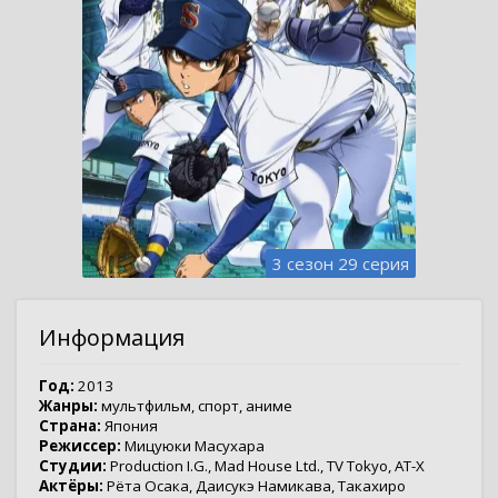
3 сезон 29 серия
Информация
Год:
2013
Жанры:
мультфильм
,
спорт
,
аниме
Страна:
Япония
Режиссер:
Мицуюки Масухара
Студии:
Production I.G.
,
Mad House Ltd.
,
TV Tokyo
,
AT-X
Актёры:
Рёта Осака
,
Даисукэ Намикава
,
Такахиро