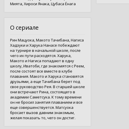
Мията
,
Хироси Янака
,
Цубаса Ёнага
О сериале
Рин Мацуока, Макото Тачибана, Нагиса
Хадзуки и Харука Нанасе побеждают
на турнире в начальной школе, после
чего их пути расходятся. Харука,
Макото и Нагиса попадают в одну
школу, Иватоби, где знакомятся с Реем,
после состоят все вместе в клубе
плавания. Макото и Харука становятся
друзьями, а еще Тачибана берет под
свое руководство Рея. В старшей школе
они встречают Рина, состоящего в
академии Саметсука. К тому времени
он не бросил занятия плаванием и все
еще совершенствуется. Матсуока
бросает вызов давним знакомым,
желая показать то, чего он достиг.