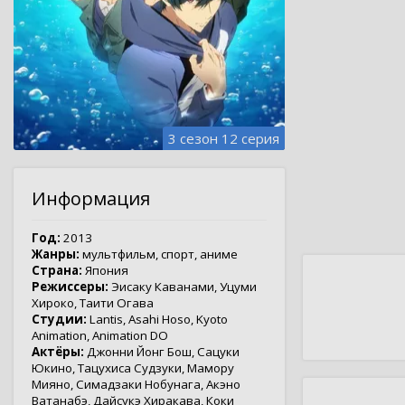
3 сезон 12 серия
Информация
Год:
2013
Жанры:
мультфильм
,
спорт
,
аниме
Страна:
Япония
Режиссеры:
Эисаку Каванами
,
Уцуми
Хироко
,
Таити Огава
Студии:
Lantis
,
Asahi Hoso
,
Kyoto
Animation
,
Animation DO
Актёры:
Джонни Йонг Бош
,
Сацуки
Юкино
,
Тацухиса Судзуки
,
Мамору
Мияно
,
Симадзаки Нобунага
,
Акэно
Ватанабэ
,
Дайсукэ Хиракава
,
Коки