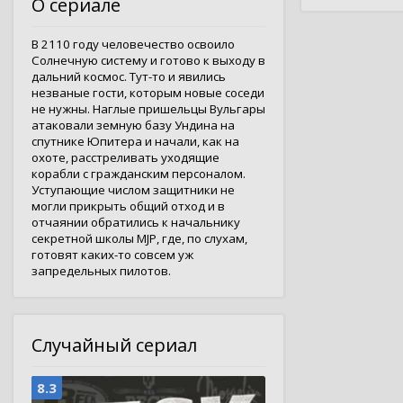
О сериале
В 2110 году человечество освоило
Солнечную систему и готово к выходу в
дальний космос. Тут-то и явились
незваные гости, которым новые соседи
не нужны. Наглые пришельцы Вульгары
атаковали земную базу Ундина на
спутнике Юпитера и начали, как на
охоте, расстреливать уходящие
корабли с гражданским персоналом.
Уступающие числом защитники не
могли прикрыть общий отход и в
отчаянии обратились к начальнику
секретной школы MJP, где, по слухам,
готовят каких-то совсем уж
запредельных пилотов.
Случайный сериал
8.3