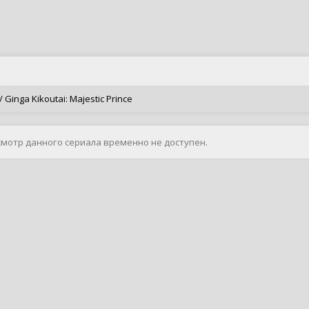
inga Kikoutai: Majestic Prince
смотр данного сериала временно не доступен.