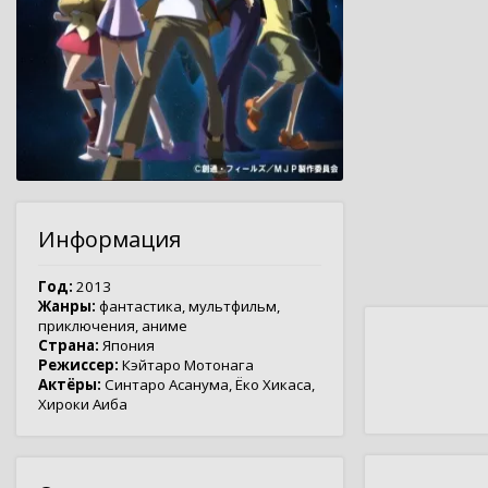
Информация
Год:
2013
Жанры:
фантастика
,
мультфильм
,
приключения
,
аниме
Страна:
Япония
Режиссер:
Кэйтаро Мотонага
Актёры:
Синтаро Асанума
,
Ёко Хикаса
,
Хироки Аиба