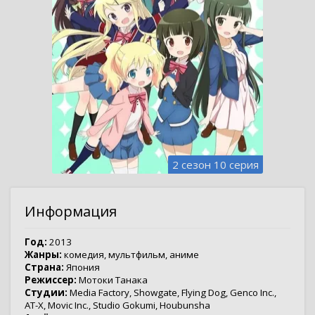
2 сезон 10 серия
Информация
Год:
2013
Жанры:
комедия
,
мультфильм
,
аниме
Страна:
Япония
Режиссер:
Мотоки Танака
Студии:
Media Factory
,
Showgate
,
Flying Dog
,
Genco Inc.
,
AT-X
,
Movic Inc.
,
Studio Gokumi
,
Houbunsha