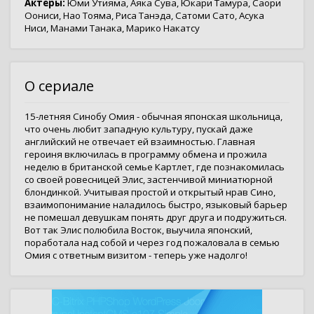
Актёры:
Юми Утияма
,
Аяка Сува
,
Юкари Тамура
,
Саори
Оониси
,
Нао Тояма
,
Риса Танэда
,
Сатоми Сато
,
Асука
Ниси
,
Манами Танака
,
Марико Накатсу
О сериале
15-летняя Синобу Омия - обычная японская школьница,
что очень любит западную культуру, пускай даже
английский не отвечает ей взаимностью. Главная
героиня включилась в программу обмена и прожила
неделю в британской семье Картлет, где познакомилась
со своей ровесницей Элис, застенчивой миниатюрной
блондинкой. Учитывая простой и открытый нрав Сино,
взаимопонимание наладилось быстро, языковый барьер
не помешал девушкам понять друг друга и подружиться.
Вот так Элис полюбила Восток, выучила японский,
поработала над собой и через год пожаловала в семью
Омия с ответным визитом - теперь уже надолго!