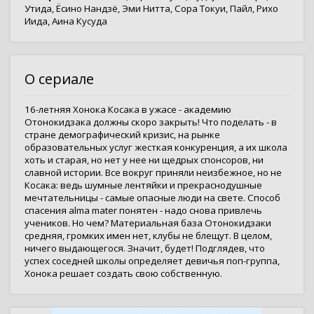
Утида
,
Ёсино Нандзё
,
Эми Нитта
,
Сора Токуи
,
Пайл
,
Рихо
Иида
,
Аина Кусуда
О сериале
16-летняя Хонока Косака в ужасе - академию
Отонокидзака должны скоро закрыть! Что поделать - в
стране демографический кризис, на рынке
образовательных услуг жесткая конкуренция, а их школа
хоть и старая, но нет у нее ни щедрых спонсоров, ни
славной истории. Все вокруг приняли неизбежное, но не
Косака: ведь шумные лентяйки и прекраснодушные
мечтательницы - самые опасные люди на свете. Способ
спасения alma mater понятен - надо снова привлечь
учеников. Но чем? Материальная база Отонокидзаки
средняя, громких имен нет, клубы не блещут. В целом,
ничего выдающегося. Значит, будет! Подглядев, что
успех соседней школы определяет девичья поп-группа,
Хонока решает создать свою собственную.