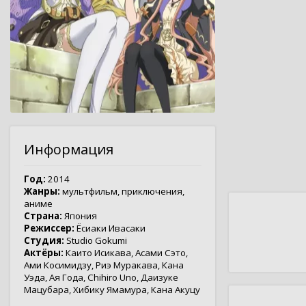
Информация
Год:
2014
Жанры:
мультфильм
,
приключения
,
аниме
Страна:
Япония
Режиссер:
Ёсиаки Ивасаки
Студия:
Studio Gokumi
Актёры:
Каито Исикава
,
Асами Сэто
,
Ами Косимидзу
,
Риэ Муракава
,
Кана
Уэда
,
Ая Года
,
Chihiro Uno
,
Даизуке
Мацубара
,
Хибику Ямамура
,
Кана Акуцу