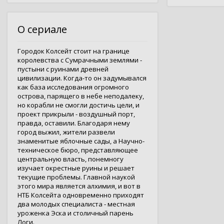
О сериале
Городок Колсейт стоит на границе
королевства с Сумрачными землями -
пустыни с руинами древней
цивилизации. Когда-то он задумывался
как база исследования огромного
острова, парящего в небе неподалеку,
но корабли не смогли достичь цели, и
проект прикрыли - воздушный порт,
правда, оставили. Благодаря нему
город выжил, жители развели
знаменитые яблочные сады, а Научно-
техническое бюро, представляющее
центральную власть, понемногу
изучает окрестные руины и решает
текущие проблемы. Главной наукой
этого мира является алхимия, и вот в
НТБ Колсейта одновременно приходят
два молодых специалиста - местная
уроженка Эска и столичный парень
Логи.