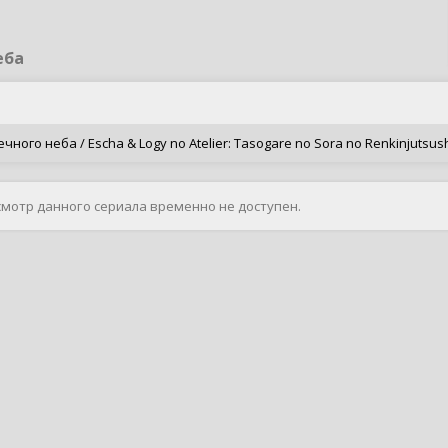
еба
ного неба / Escha & Logy no Atelier: Tasogare no Sora no Renkinjutsus
смотр данного сериала временно не доступен.