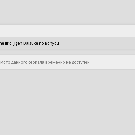
e IIIrd: Jigen Daisuke no Bohyou
смотр данного сериала временно не доступен.