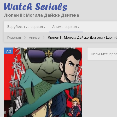
Люпен III: Могила Дайскэ Дзигэна
Зарубежные сериалы
Аниме сериалы
Главная
Аниме
Люпен III: Могила Дайскэ Дзигэна / Lupin th
7.2
Извините, про