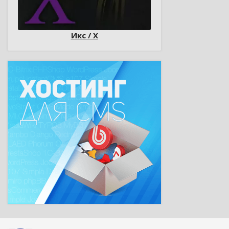
Икс / X