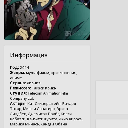
Информация
Год:
2014
Жанры:
мультфильм
,
приключения
,
аниме
Страна:
Япония
Режиссер:
Такэси Коикэ
Студия:
Telecom Animation Film
Company Ltd.
Актёры:
Кит Силверштейн
,
Ричард
Эпкар
,
Миюки Савасиро
,
Эрика
Линдбек
,
Джемисон Прайс
,
Киёси
Кобаяси
,
Канъити Курита
,
Акио Хиросэ
,
Марика Минасэ
,
Кандзи Обана