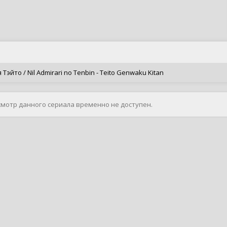
йто / Nil Admirari no Tenbin - Teito Genwaku Kitan
смотр данного сериала временно не доступен.