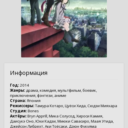
Информация
Год:
2014
Жанры:
драма
,
комедия
,
мультфильм
,
боевик
,
приключения
,
фэнтези
,
аниме
Страна:
Япония
Режиссеры:
Тамура Котаро
,
Цуёси Хида
,
Сюдзи Мияхара
Студия:
Bones
Актёры:
Bryn Apprill
,
Мика Солусод
,
Хироси Камия
,
Даисукэ Оно
,
Юки Кадзи
,
Миюки Савасиро
,
Маая Утида
,
Джейсон Либрехт
,
Аки Тоёсаки
,
Дзюн Фукуяма