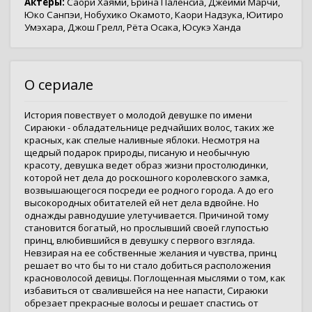
Актёры:
Саори Хаями
,
Брина Паленсиа
,
Джейми Марчи
,
Юко Санпэи
,
Нобухико Окамото
,
Каори Надзука
,
Юитиро
Умэхара
,
Джош Грелл
,
Рёта Осака
,
Юсукэ Ханда
О сериале
История повествует о молодой девушке по имени
Cираюки - обладательнице редчайших волос, таких же
красных, как спелые наливные яблоки. Несмотря на
щедрый подарок природы, писаную и необычную
красоту, девушка ведет образ жизни простолюдинки,
которой нет дела до роскошного королевского замка,
возвышающегося посреди ее родного города. А до его
высокородных обитателей ей нет дела вдвойне. Но
однажды равнодушие улетучивается. Причиной тому
становится богатый, но прослывший своей глупостью
принц, влюбившийся в девушку с первого взгляда.
Невзирая на ее собственные желания и чувства, принц
решает во что бы то ни стало добиться расположения
красноволосой девицы. Поглощенная мыслями о том, как
избавиться от свалившейся на нее напасти, Cираюки
обрезает прекрасные волосы и решает спастись от