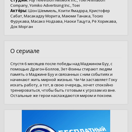
Студии:
Fuji Television Network Inc.
,
Toei Animation
Company
,
Yomiko Advertising Inc.
,
Toei
Актёры:
Шон Шеммель
,
Коити Ямадэра
,
Кристофер
Сабат
,
Масакадзу Морита
,
Маюми Танака
,
Тосио
Фурукава
,
Масако Нодзава
,
Наоки Тацута
,
Рё Хорикава
,
Док Морган
О сериале
Спустя 6 месяцев после победы над Маджином Буу, с
помощью Драгон-Боллов, Зет-Воины стирают людям
память о Маджине Буу и связанных с ним событиях и
начинают жить мирной жизнью. Чи-Чи заставляет Гоку
искать работу, а тот, в свою очередь, хочет спокойно
тренироваться, чтобы быть готовым к угрозам из вне.
Остальные же герои наслаждаются миром и покоем.