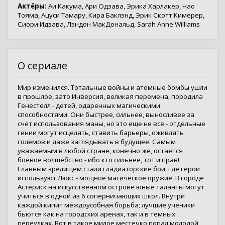
Актёры:
Аи Какума
,
Ари Одзава
,
Эрика Харлакер
,
Нао
Тояма
,
Ацуси Тамару
,
Кира Баклэнд
,
Эрик Скотт Кимерер
,
Сиори Идзава
,
Лэндон МакДональд
,
Sarah Anne Williams
О сериале
Мир изменился. Тотальные войны и атомные бомбы ушли
в прошлое, зато Инверсия, великая перемена, породила
Генестелл - детей, одаренных магическими
способностями. Они быстрее, сильнее, выносливее за
счет использования маны, но это еще не все - отдельные
гении могут исцелять, ставить барьеры, оживлять
големов и даже заглядывать в будущее. Самым
уважаемым в любой стране, конечно же, остается
боевое волшебство - ибо кто сильнее, тот и прав!
Главным зрелищем стали гладиаторские бои, где герои
используют Люкс - мощное магическое оружие. В городе
Астериск на искусственном острове юные таланты могут
учиться в одной из 6 соперничающих школ. Внутри
каждой кипит междоусобная борьба; лучшие ученики
бьются как на городских аренах, так и в темных
переулках. Вот в такое милое местечко попал молодой