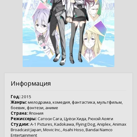
Информация
Год:
2015
Жанры:
мелодрама
,
комедия
,
фантастика
,
мультфильм
,
боевик
,
фэнтези
,
аниме
Страна:
Япония
Режиссеры:
Сатоси Сага
,
Цуёси Хида
,
Рюхэй Аояги
Студии:
A-1 Pictures
,
Kadokawa
,
Flying Dog
,
Aniplex
,
Animax
Broadcast Japan
,
Movic Inc.
,
Asahi Hoso
,
Bandai Namco
Entertainment