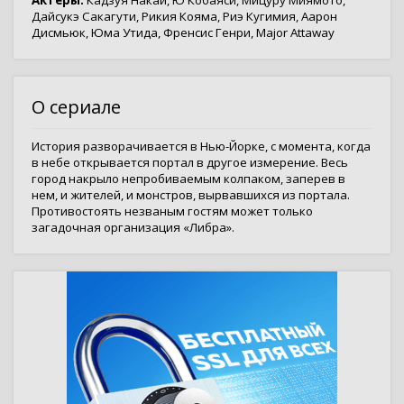
Актёры:
Кадзуя Накаи
,
Ю Кобаяси
,
Мицуру Миямото
,
Дайсукэ Сакагути
,
Рикия Кояма
,
Риэ Кугимия
,
Аарон
Дисмьюк
,
Юма Утида
,
Френсис Генри
,
Major Attaway
О сериале
История разворачивается в Нью-Йорке, с момента, когда
в небе открывается портал в другое измерение. Весь
город накрыло непробиваемым колпаком, заперев в
нем, и жителей, и монстров, вырвавшихся из портала.
Противостоять незваным гостям может только
загадочная организация «Либра».