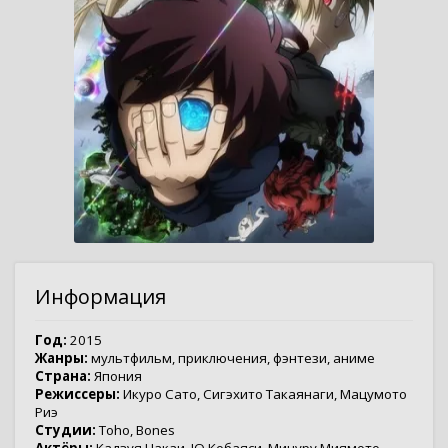
Информация
Год:
2015
Жанры:
мультфильм
,
приключения
,
фэнтези
,
аниме
Страна:
Япония
Режиссеры:
Икуро Сато
,
Сигэхито Такаянаги
,
Мацумото
Риэ
Студии:
Toho
,
Bones