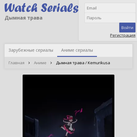
Дымная трава
Войти
Регистрация
Зарубежные сериалы
Аниме сериалы
Главная
Аниме
Дымная трава / Kemurikusa