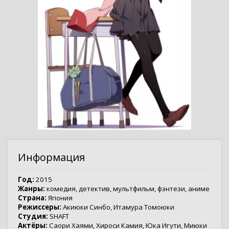
Информация
Год:
2015
Жанры:
комедия
,
детектив
,
мультфильм
,
фэнтези
,
аниме
Страна:
Япония
Режиссеры:
Акиюки Синбо
,
Итамура Томоюки
Студия:
SHAFT
Актёры:
Саори Хаями
,
Хироси Камия
,
Юка Игути
,
Миюки