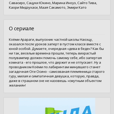
Савасиро
,
Сацуки Юкино
,
Марина Иноуэ
,
Сайто Тива
,
Каори Мидзухаси
,
Маая Сакамото
,
Эмири Като
О сериале
Коёми Арараги, выпускник частной школы Наоэцу,
оказался после уроков заперт в пустом классе вместе с
юной особой. Думаете, очередная «дева в беде»? Как бы
ни так, веселые времена прошли, теперь вихрастый
полувампир должен помочь самому себе, ибо запертая
комната - его прошлое, что держит и не отпускает. Ну а
проводником Коёми по лабиринтам минувшего станет
загадочная Оги Осино - самозваная племянница старого
гуру, милая и симпатичная девушка, которую, правда,
даже в страшном сне не назовешь «смутным объектом
желания»!