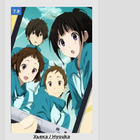
7.8
Хьека / Hyouka