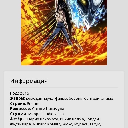
Информация
Год:
2015
Жанры:
комедия
,
мультфильм
,
боевик
,
фэнтези
,
аниме
Страна:
Япония
Режиссер:
Сатоси Нисимура
Студии:
Mappa
,
Studio VOLN
Актёры:
Норио Вакамото
,
Рикия Кояма
,
Кэидзи
Фудзивара
,
Микако Комацу
,
Аюму Мурасэ
,
Тасуку