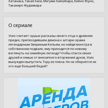
Хатанака
,
Такая Хаси
,
Мэгуми Хаясибара
,
Киёно Ясуно
,
Такахиро Фудзивара
О сериале
Усио считает чушью рассказы своего отца о древнем
предке, пригвоздившем демона к алтарю храма
легендарным Звериным Копьем, но найдя монстра в
собственном подвале, ему приходится по-новому
взглянуть на семейную легенду! Чтобы спасти своих
друзей и семью от внезапного вторжения духов, Усио
вынужден выпустить Тору из плена. Но не обернётся ли
это ещё большей бедой?