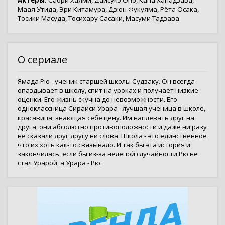
Актёры:
Саори Хаями
,
Даисукэ Оно
,
Кана Ханадзава
,
Маая Утида
,
Эри Китамура
,
Дзюн Фукуяма
,
Рёта Осака
,
Тосики Масуда
,
Тосихару Сасаки
,
Масуми Тадзава
О сериале
Ямада Рю - ученик старшей школы Судзаку. Он всегда
опаздывает в школу, спит на уроках и получает низкие
оценки. Его жизнь скучна до невозможности. Его
одноклассница Сираиси Урара - лучшая ученица в школе,
красавица, знающая себе цену. Им наплевать друг на
друга, они абсолютно противоположности и даже ни разу
не сказали друг другу ни слова. Школа - это единственное
что их хоть как-то связывало. И так бы эта история и
закончилась, если бы из-за нелепой случайности Рю не
стал Урарой, а Урара - Рю.