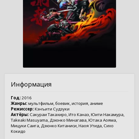
Информация
Год:
2016
Жанры:
мультфильм
,
боевик
,
история
,
аниме
Режиссер:
Кэнъити Судзуки
Актёры:
Сакураи Такахиро
,
Ито Канаэ
,
Юити Накамура
,
Takeaki Masuyama
,
Дзюнко Минагава
,
Ютака Аояма
,
Мицуки Саига
,
Дзюнко Китаниси
,
Наоя Утида
,
Сихо
Кокидо