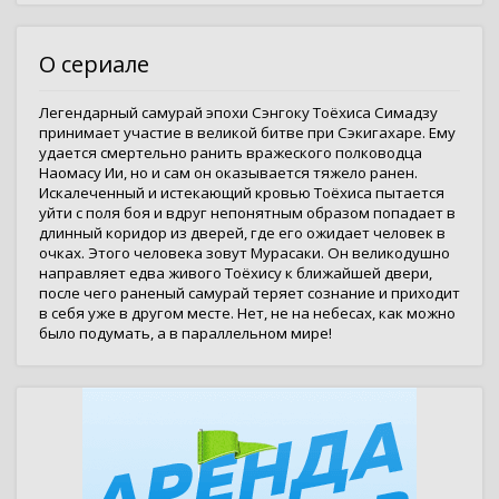
О сериале
Легендарный самурай эпохи Сэнгоку Тоёхиса Симадзу
принимает участие в великой битве при Сэкигахаре. Ему
удается смертельно ранить вражеского полководца
Наомасу Ии, но и сам он оказывается тяжело ранен.
Искалеченный и истекающий кровью Тоёхиса пытается
уйти с поля боя и вдруг непонятным образом попадает в
длинный коридор из дверей, где его ожидает человек в
очках. Этого человека зовут Мурасаки. Он великодушно
направляет едва живого Тоёхису к ближайшей двери,
после чего раненый самурай теряет сознание и приходит
в себя уже в другом месте. Нет, не на небесах, как можно
было подумать, а в параллельном мире!