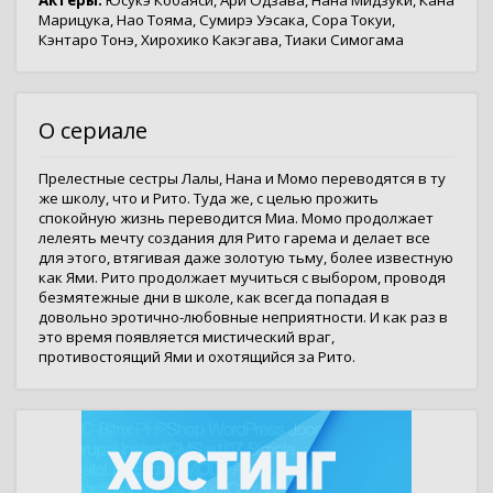
Актёры:
Юсукэ Кобаяси
,
Ари Одзава
,
Нана Мидзуки
,
Кана
Марицука
,
Нао Тояма
,
Сумирэ Уэсака
,
Сора Токуи
,
Кэнтаро Тонэ
,
Хирохико Какэгава
,
Тиаки Симогама
О сериале
Прелестные сестры Лалы, Нана и Момо переводятся в ту
же школу, что и Рито. Туда же, с целью прожить
спокойную жизнь переводится Миа. Момо продолжает
лелеять мечту создания для Рито гарема и делает все
для этого, втягивая даже золотую тьму, более известную
как Ями. Рито продолжает мучиться с выбором, проводя
безмятежные дни в школе, как всегда попадая в
довольно эротично-любовные неприятности. И как раз в
это время появляется мистический враг,
противостоящий Ями и охотящийся за Рито.