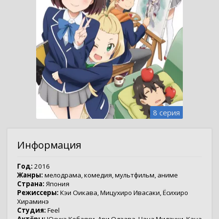
8 серия
Информация
Год:
2016
Жанры:
мелодрама
,
комедия
,
мультфильм
,
аниме
Страна:
Япония
Режиссеры:
Кэи Оикава
,
Мицухиро Ивасаки
,
Ёсихиро
Хираминэ
Студия:
Feel