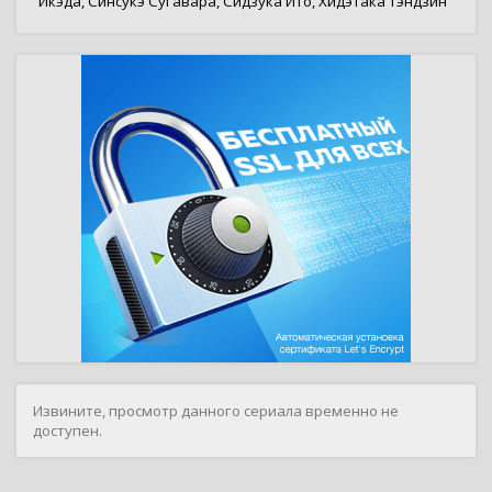
Икэда
,
Синсукэ Сугавара
,
Сидзука Ито
,
Хидэтака Тэндзин
Извините, просмотр данного сериала временно не
доступен.