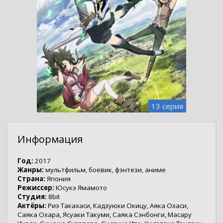
13 серия
Информация
Год:
2017
Жанры:
мультфильм
,
боевик
,
фэнтези
,
аниме
Страна:
Япония
Режиссер:
Юсукэ Ямамото
Студия:
8bit
Актёры:
Риэ Такахаси
,
Кадзуюки Окицу
,
Аяка Охаси
,
Саяка Охара
,
Ясуаки Такуми
,
Саяка Сэнбонги
,
Масару